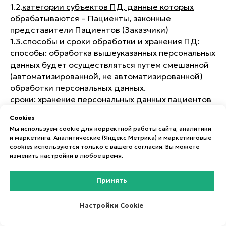
1.2.
категории субъектов ПД, данные которых
обрабатываются
– Пациенты, законные
представители Пациентов (Заказчики)
1.3.
способы и сроки обработки и хранения ПД:
способы:
обработка вышеуказанных персональных
данных будет осуществляться путем смешанной
(автоматизированной, не автоматизированной)
обработки персональных данных.
сроки:
хранение персональных данных пациентов
осуществляется не дольше, чем этого требуют
Сookies
цели их обработки, и они подлежат уничтожению
Мы используем cookie для корректной работы сайта, аналитики
по достижении целей обработки или в случае
и маркетинга. Аналитические (Яндекс Метрика) и маркетинговые
утраты необходимости в их достижении.
cookies используются только с вашего согласия. Вы можете
изменить настройки в любое время.
Хранение документов, содержащих
персональные данные пациентов,
осуществляется в течение установленных
Принять
действующими нормативными актами сроков
хранения данных документов.
Срок хранения
Настройки Cookie
амбулаторной карты пациента составляет 25 лет.