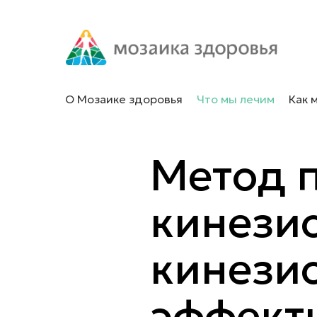
О Мозаике здоровья
Что мы лечим
Как 
Метод 
кинезио
кинези
эффект