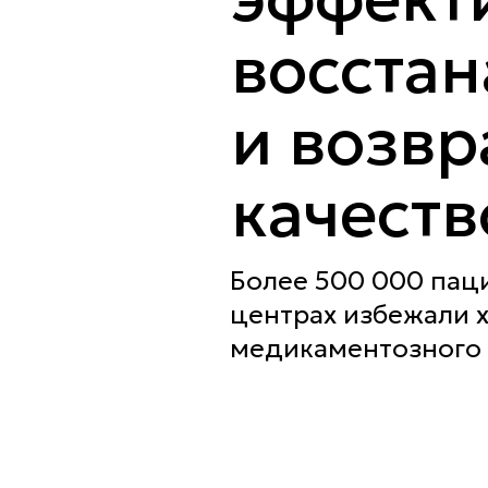
восста
и возв
качеств
Более 500 000 пац
центрах избежали 
медикаментозного 