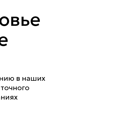
овье
е
ению в наших
ыточного
аниях