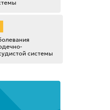
стемы
болевания
рдечно-
судистой системы