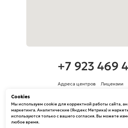
+7 923 469 4
Адреса центров
Лицензии
Сookies
Мы используем cookie для корректной работы сайта, ан
© Центр восстановительной 
маркетинга. Аналитические (Яндекс Метрика) и маркет
здоровья»
используются только с вашего согласия. Вы можете изм
ООО «Здоровье» ИНН 4 253 055 6
любое время.
Юридический адрес: 654 038, Росс
Фактический адрес: 654 038, Росси