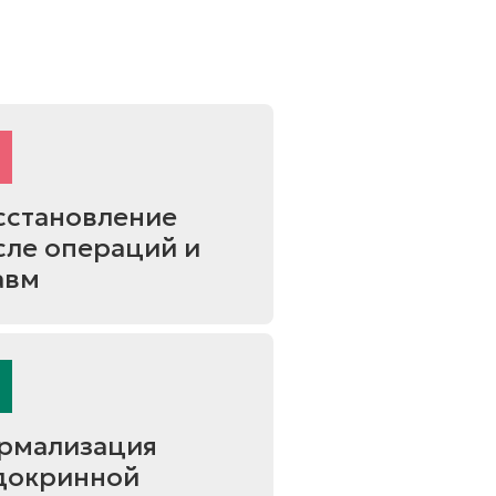
сстановление
сле операций и
авм
рмализация
докринной