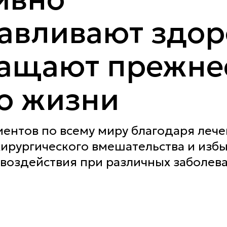
навливают здор
ращают прежне
о жизни
иентов по всему миру благодаря леч
хирургического вмешательства и изб
воздействия при различных заболев