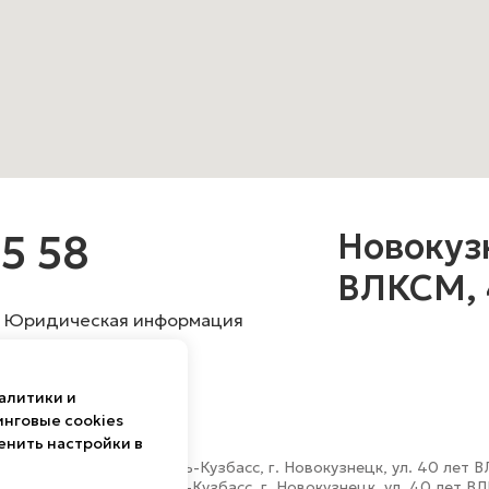
Новокуз
5 58
ВЛКСМ, 
Юридическая информация
алитики и
медицины «Мозаика
инговые cookies
енить настройки в
32
ия, Кемеровская область-Кузбасс, г. Новокузнецк, ул. 40 лет 
я, Кемеровская область-Кузбасс, г. Новокузнецк, ул. 40 лет В