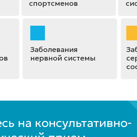
спортсменов
си
Заболевания
За
ов
нервной системы
се
со
сь на консультативно-