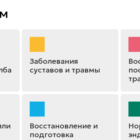
им
Заболевания
Во
лба
суставов и травмы
по
тр
или
Восстановление и
Но
подготовка
эн